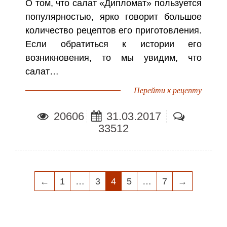
О том, что салат «Дипломат» пользуется
популярностью, ярко говорит большое
количество рецептов его приготовления.
Если обратиться к истории его
возникновения, то мы увидим, что
салат…
Перейти к рецепту
20606
31.03.2017
33512
НАВИГАЦИЯ
←
1
…
3
4
5
…
7
→
ПО
ЗАПИСЯМ