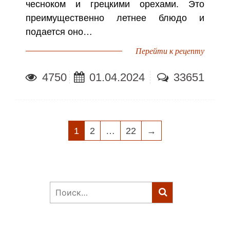
чесноком и грецкими орехами. Это
преимущественно летнее блюдо и
подается оно…
Перейти к рецепту
4750
01.04.2024
33651
НАВИГАЦИЯ
1
2
…
22
→
ПО
ЗАПИСЯМ
Найти: