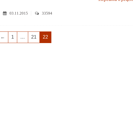
03.11.2015
33594
←
1
…
21
22