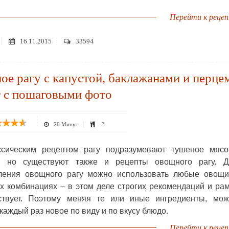
Перейти к реце
16.11.2015
33594
е рагу с капустой, баклажанами и перце
т с пошаговыми фото
20 Минут
3
ссическим рецептом рагу подразумевают тушеное мясо
, но существуют также и рецепты овощного рагу. Д
ления овощного рагу можно использовать любые овощи
х комбинациях – в этом деле строгих рекомендаций и ра
ствует. Поэтому меняя те или иные ингредиенты, мож
каждый раз новое по виду и по вкусу блюдо.
Перейти к реце