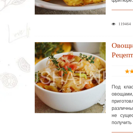
фритюре.
119464
Овощно
Рецеп
Под кла
овощами
приготов
различны
не суще
получить 