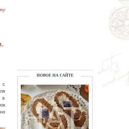
пту
м.
НОВОЕ НА САЙТЕ
 с
ля
 в
мок
но
пту