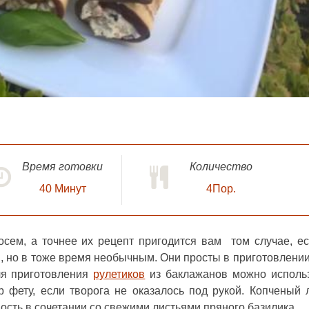
Время готовки
Количество
40
Минут
4Пор.
осем
, а точнее их рецепт пригодится вам том случае, е
м, но в тоже время необычным. Они просты в приготовлении
ля приготовления
рулетиков
из баклажанов можно исполь
 фету, если творога не оказалось под рукой. Копченый 
ость в сочетании со свежими листьями пряного базилика.