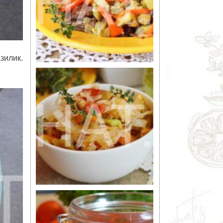
зилик.