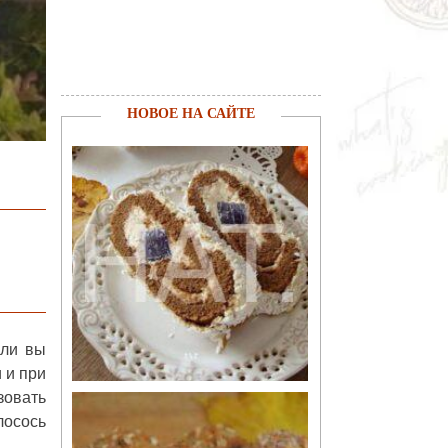
НОВОЕ НА САЙТЕ
сли вы
 и при
зовать
лосось