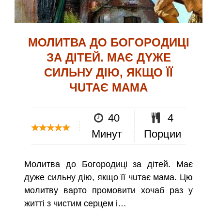
МОЛИТВА ДО БОГОРОДИЦІ
ЗА ДІТЕЙ. МAЄ ДYЖЕ
CИЛЬНУ ДIЮ, ЯКЩО ЇЇ
ЧUТАЄ МAМА
40
4
Минут
Порции
Молитва до Богородиці за дітей. Мaє
дyже cильну дiю, якщо її чuтає мaма. Цю
молитву варто промовити хочаб раз у
житті з чистим сеpцем і…