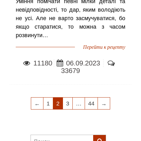
Уміння помічати певні мілки деталі та
невідповідності, то дар, яким володіють
не усі. Але не варто засмучуватися, бо
якщо старатися, то можна з часом
розвинути…
Перейти к рецепту
11180
06.09.2023
33679
НАВИГАЦИЯ
←
1
2
3
…
44
→
ПО
ЗАПИСЯМ
Найти: