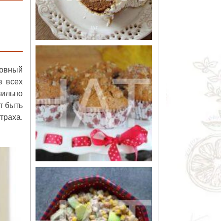
ловный
з всех
вильно
т быть
траха.