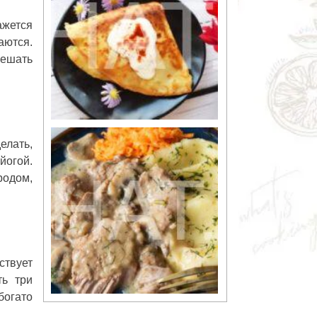
ажется
аются.
мешать
елать,
йогой.
родом,
ствует
ть три
богато