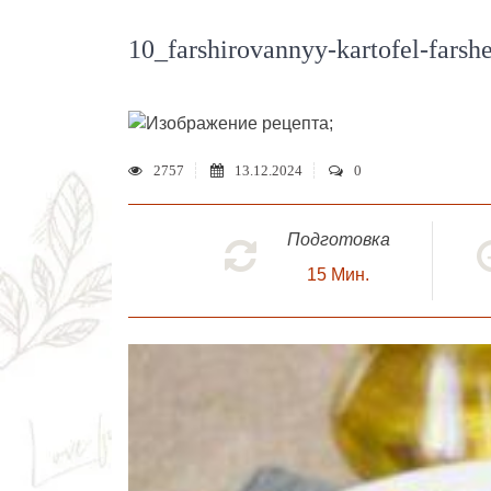
10_farshirovannyy-kartofel-fars
;
2757
13.12.2024
0
Подготовка
15
Мин.