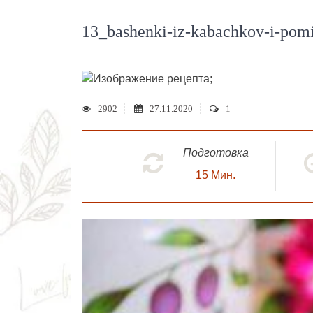
13_bashenki-iz-kabachkov-i-pom
;
2902
27.11.2020
1
Подготовка
15
Мин.