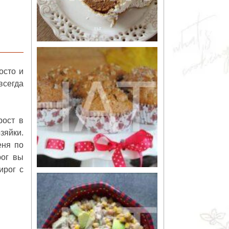
осто и
всегда
рост в
зяйки.
еня по
рог вы
ирог с