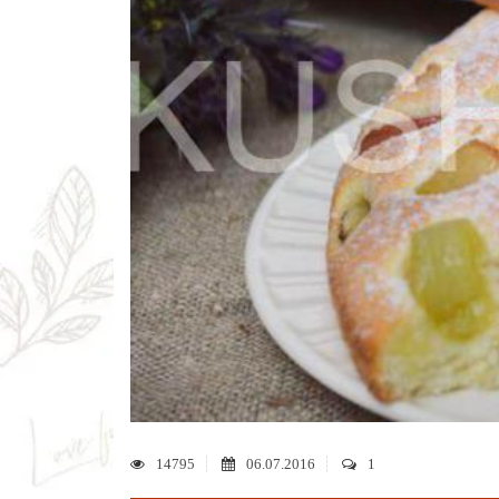
14795
06.07.2016
1