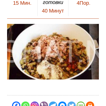
готовки
15
Мин.
4Пор.
40
Минут