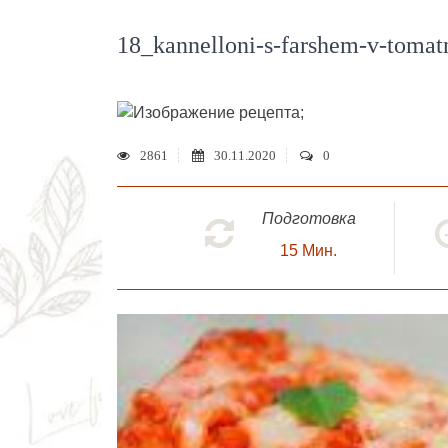
18_kannelloni-s-farshem-v-toma
;
2861
30.11.2020
0
Подготовка
15
Мин.