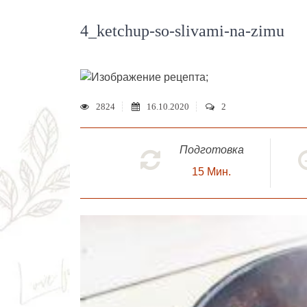
4_ketchup-so-slivami-na-zimu
;
2824
16.10.2020
2
Подготовка
15
Мин.