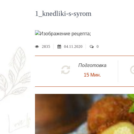
1_knedliki-s-syrom
;
2835
04.11.2020
0
Подготовка
15
Мин.