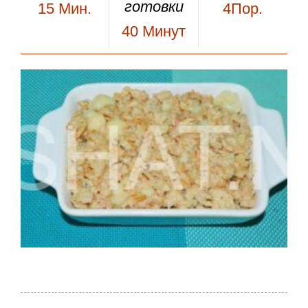
готовки
15
Мин.
4Пор.
40
Минут