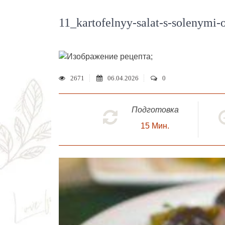
11_kartofelnyy-salat-s-solenymi
;
2671
06.04.2026
0
Подготовка
15
Мин.