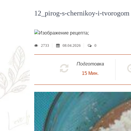
12_pirog-s-chernikoy-i-tvorogom
;
2733
08.04.2026
0
Подготовка
15
Мин.