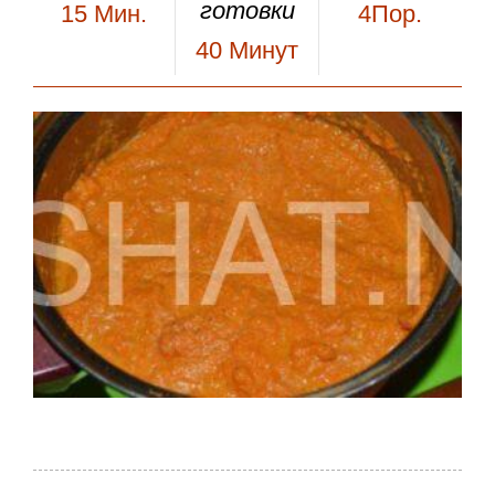
готовки
15
Мин.
4Пор.
40
Минут