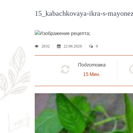
15_kabachkovaya-ikra-s-mayone
;
2632
22.06.2026
0
Подготовка
15
Мин.