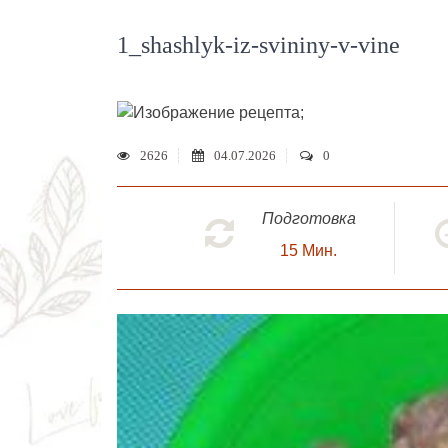
1_shashlyk-iz-svininy-v-vine
;
2626
04.07.2026
0
Подготовка
15
Мин.