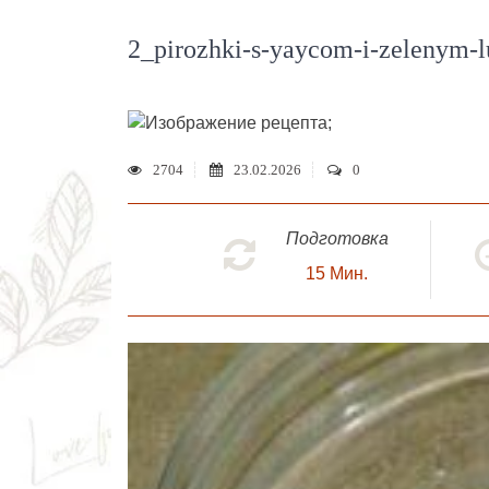
2_pirozhki-s-yaycom-i-zelenym-
;
2704
23.02.2026
0
Подготовка
15
Мин.