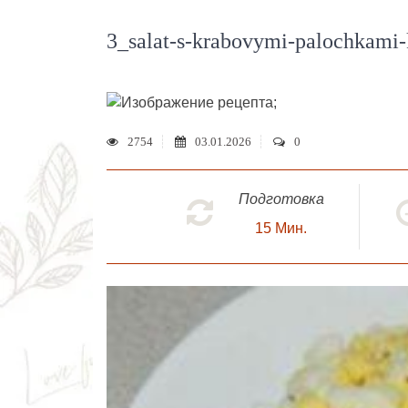
3_salat-s-krabovymi-palochkami
;
2754
03.01.2026
0
Подготовка
15
Мин.