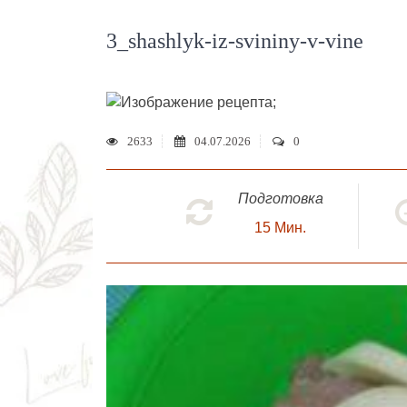
3_shashlyk-iz-svininy-v-vine
;
2633
04.07.2026
0
Подготовка
15
Мин.