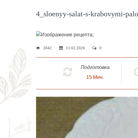
4_sloenyy-salat-s-krabovymi-pal
;
2842
11.02.2026
0
Подготовка
15
Мин.