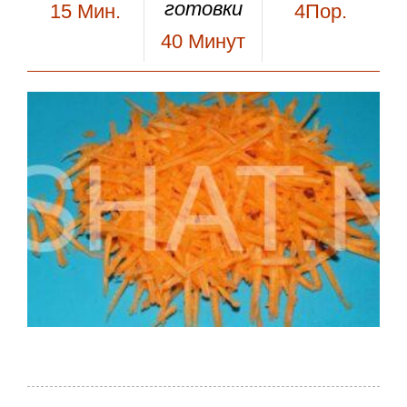
готовки
15
Мин.
4Пор.
40
Минут