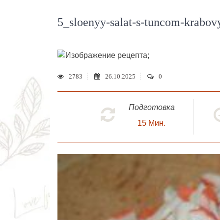
5_sloenyy-salat-s-tuncom-krabo
;
2783
26.10.2025
0
Подготовка
15
Мин.