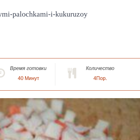
vymi-palochkami-i-kukuruzoy
Время готовки
Количество
40
Минут
4Пор.