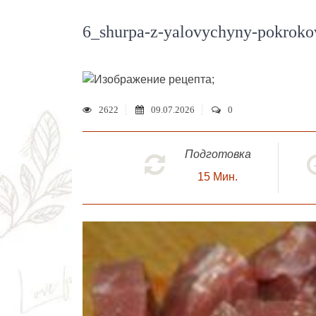
6_shurpa-z-yalovychyny-pokrokov
;
2622
09.07.2026
0
Подготовка
15
Мин.