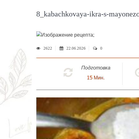
8_kabachkovaya-ikra-s-mayonez
;
2622
22.06.2026
0
Подготовка
15
Мин.