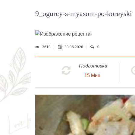
9_ogurcy-s-myasom-po-koreyski
;
2619
30.06.2026
0
Подготовка
15
Мин.