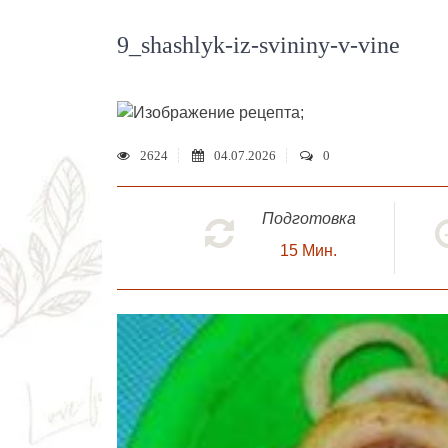
9_shashlyk-iz-svininy-v-vine
;
2624
04.07.2026
0
Подготовка
15
Мин.