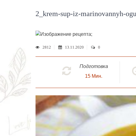
2_krem-sup-iz-marinovannyh-og
;
2812
13.11.2020
0
Подготовка
15
Мин.