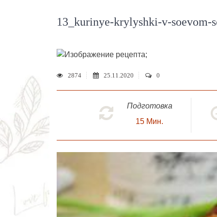
13_kurinye-krylyshki-v-soevom-s
;
2874
25.11.2020
0
Подготовка
15
Мин.