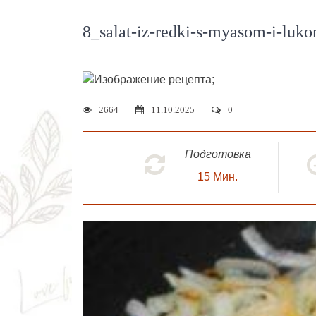
8_salat-iz-redki-s-myasom-i-luk
;
2664
11.10.2025
0
Подготовка
15
Мин.