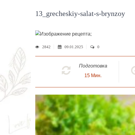
13_grecheskiy-salat-s-brynzoy
;
2842
09.01.2025
0
Подготовка
15
Мин.