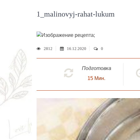
1_malinovyj-rahat-lukum
;
2812
16.12.2020
0
Подготовка
15
Мин.