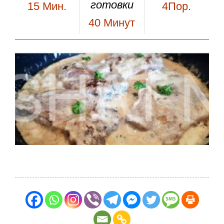
готовки
15
Мин.
4Пор.
40
Минут