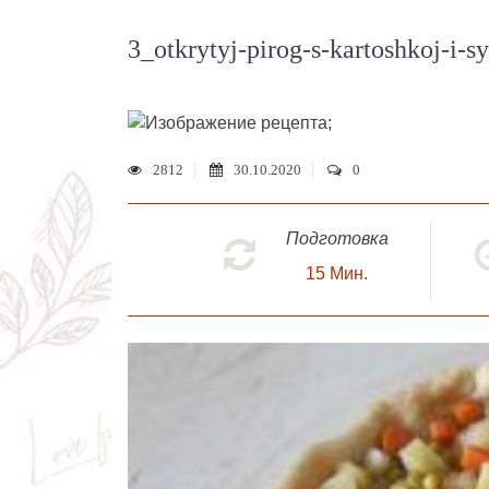
3_otkrytyj-pirog-s-kartoshkoj-i-s
;
2812
30.10.2020
0
Подготовка
15
Мин.