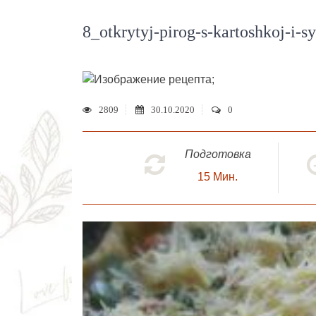
8_otkrytyj-pirog-s-kartoshkoj-i-s
;
2809
30.10.2020
0
Подготовка
15
Мин.