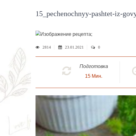
15_pechenochnyy-pashtet-iz-gov
;
2814
23.01.2021
0
Подготовка
15
Мин.