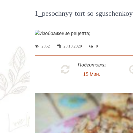
1_pesochnyy-tort-so-sguschenkoy
;
2852
23.10.2020
0
Подготовка
15
Мин.