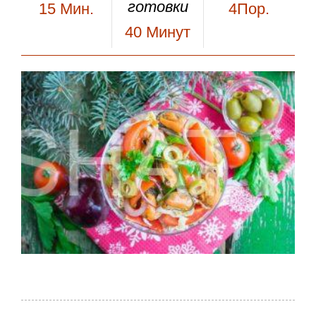
готовки
15
Мин.
4Пор.
40
Минут