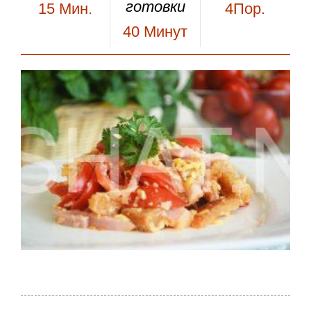
готовки
15
Мин.
4Пор.
40
Минут