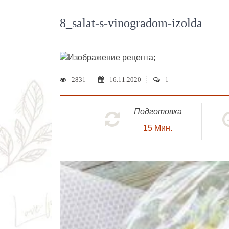
8_salat-s-vinogradom-izolda
;
2831
16.11.2020
1
Подготовка
15
Мин.