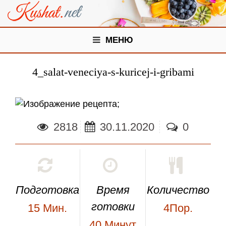
МЕНЮ
4_salat-veneciya-s-kuricej-i-gribami
;
2818
30.11.2020
0
Подготовка
Время
Количество
готовки
15
Мин.
4Пор.
40
Минут