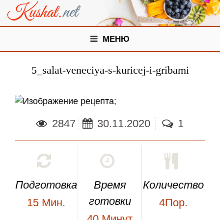
МЕНЮ
5_salat-veneciya-s-kuricej-i-gribami
;
2847
30.11.2020
1
Подготовка
Время
Количество
готовки
15
Мин.
4Пор.
40
Минут