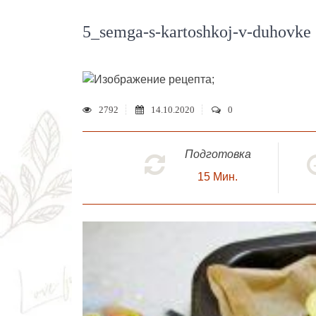
5_semga-s-kartoshkoj-v-duhovke
;
2792
14.10.2020
0
Подготовка
15
Мин.