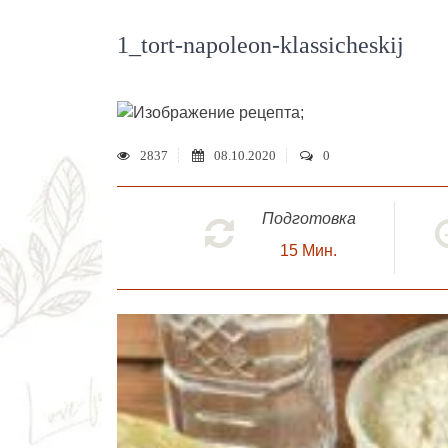
1_tort-napoleon-klassicheskij
;
2837
08.10.2020
0
Подготовка
15
Мин.