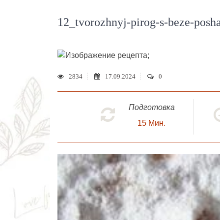
12_tvorozhnyj-pirog-s-beze-posha
;
2834
17.09.2024
0
Подготовка
15
Мин.