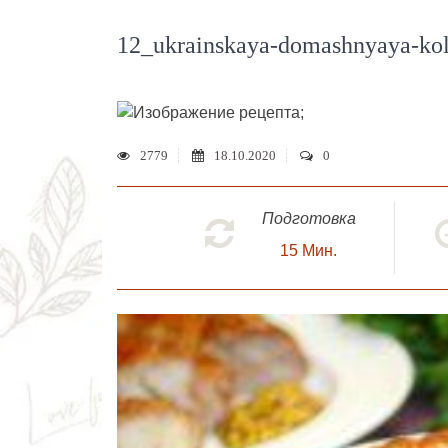
12_ukrainskaya-domashnyaya-kol
;
2779
18.10.2020
0
Подготовка
15
Мин.