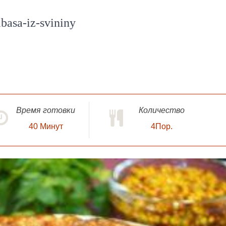
basa-iz-svininy
Время готовки
Количество
40
Минут
4Пор.