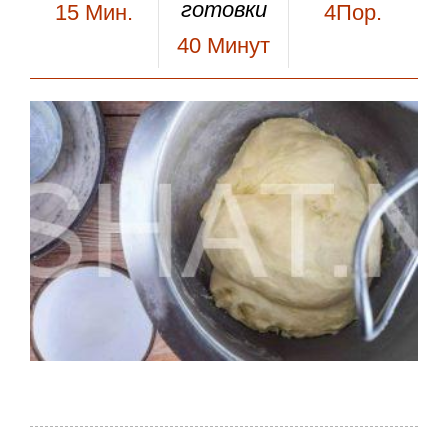
готовки
15
Мин.
4Пор.
40
Минут