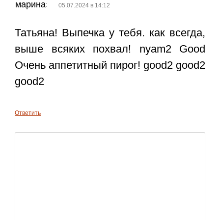
марина
:
05.07.2024 в 14:12
Татьяна! Выпечка у тебя. как всегда,
выше всяких похвал! nyam2 Good
Очень аппетитный пирог! good2 good2
good2
Ответить